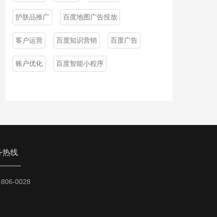
护肤品推广
百度地图广告投放
客户运营
百度知识营销
百度广告
账户优化
百度智能小程序
务热线
-806-0028