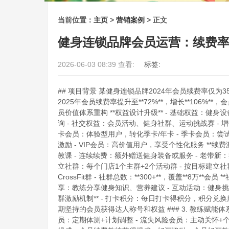
当前位置：
主页
>
营销案例
> 正文
健身连锁品牌会员运营：续费率从
2026-06-03 08:39 查看:
标签:
## 项目背景 某健身连锁品牌2024年会员续费率仅
2025年会员续费率提升至**72%**，增长**106%**，
员价值体系重构 **权益设计升级** - 基础权益：健
询 - 社交权益：会员活动、健身社群、运动挑战赛 - 增
卡会员：体验型用户，转化季卡/年卡 - 季卡会员：尝
激励 - VIP会员：高价值用户，享受个性化服务 **续费激
教课 - 连续续费：额外赠送健身装备或服务 - 老带新：推荐
立社群：每个门店1个主群+2个活动群 - 按目标建立
CrossFit群 - 社群总数：**300+**，覆盖**8万*
享：教练分享健身知识、营养建议 - 互动活动：健身挑
群激励机制** - 打卡积分：每日打卡得积分，积分兑换
期坚持的会员获得达人称号和权益 ### 3. 教练赋能体系
员：定期体测+计划调整 - 流失风险会员：主动关怀+个性化