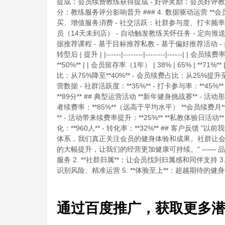
提成：会员续费教练获得提成 - 好评奖励：会员好评教
分：教练服务评分影响晋升 ### 4. 数据驱动运营 **
买、增值服务消费 - 社交活跃：社群参与度、打卡频率 -
员（14天未到店） - 自动触发教练关怀任务 - 定向推送优惠
据推荐课程 - 基于目标推荐私教 - 基于偏好推荐活动 - 推荐转
转型后 | 提升 | |------|--------|--------|------| | 会
**50%** | | 会员留存率（1年） | 38% | 65% | **71%*
比：从75%降至**40%** - 会员续费占比：从25%提升至*
营数据 - 社群活跃度：**35%** - 打卡参与率：**45%
**89分** ## 典型运营活动 **新年健身挑战赛** - 活动形
者续费率：**85%**（远高于平均水平） **会员续费月** 
** - 活动带来续费率提升：**25%** **私教体验日活动*
化：**960人** - 转化率：**32%** ## 客
体系，我们真正关注会员的健身体验和成果。社群让会
的大幅提升，让我们的经营更加健康可持续。" —— 品牌运
服务 2. **社群归属**：让会员找到归属感和同伴支持 3
识别风险、精准运营 5. **体验至上**：超越期待的
通过百度推广，获取更多