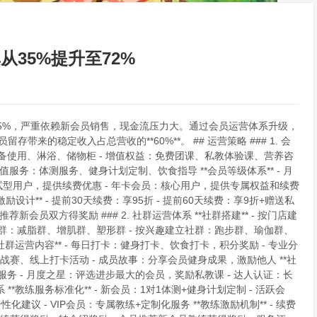
35%提升至72%
为35%，严重依赖新会员销售，现金流压力大。通过会员运营体系升级，
会员留存带来的稳定收入占总营收的**60%**。 ## 运营策略 ### 1. 会
身设备使用、淋浴、储物柜 - 增值权益：免费团课、私教体验课、营养咨
值服务：体测服务、健身计划定制、饮食指导 **会员等级体系** - 月
试型用户，提供续费优惠 - 年卡会员：核心用户，提供专属权益和续费
励设计** - 提前30天续费：享95折 - 提前60天续费：享9折+赠送私
新会员双方得奖励 ### 2. 社群运营体系 **社群搭建** - 按门店建
社群：减脂群、增肌群、塑形群 - 按兴趣建立社群：跑步群、瑜伽群、
*会员 **社群运营内容** - 每日打卡：健身打卡、饮食打卡，积分奖励 - 专业分
战赛、线上打卡活动 - 成员故事：分享会员健身成果，激励他人 **社
服务 - 月度之星：评选进步最大的会员，奖励私教课 - 达人认证：长
 **教练服务标准化** - 新会员：1对1体测+健身计划定制 - 活跃会
建议 - VIP会员：专属教练+定制化服务 **教练激励机制** - 续费