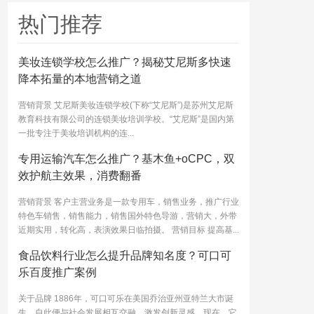
热门推荐
美妆连锁学校怎么推广？揭秘艾尼斯多快速
降本拓量的本地营销之道
营销背景 艾尼斯美妆连锁学校(下称“艾尼斯”)是苏州艾尼斯
教育科技有限公司的连锁美妆培训学校。“艾尼斯”是国内第
一批专注于美妆培训机构的连...
专用运输汽车怎么推广？基木鱼+oCPC，双
效护航主效果，消费翻番
营销背景 客户主营业务是一款专用车，销售业务，推广行业
特色车销售，销售能力，销售国外特色导游，营销大，外带
近期实用，转化高，表演效果日临拍摄。 营销目标 提高基...
食品饮料行业怎么提升品牌知名度？可口可
乐百度推广案例
关于品牌 1886年，可口可乐在美国乔治亚州亚特兰大市诞
生，自此便与社会发展相互交融，激发创新灵感。现在，它