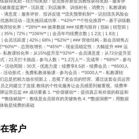
练获得奖励 - 转介绍奖励：会员推荐新会员教练获得奖励 - 服务评
会员健康度监测** - 活跃度：到店频率、训练时长 - 消费力：私教课购
 满意度：服务评价、投诉反馈 **流失预警机制** - 识别流失风险会
和活动 - 流失挽回成功率：**42%** **个性化推荐** - 基于训练数
化率：**28%** ## 效果数据 ### 续费与留存 | 指标 | 转型前 |
员续费率 | 35% | 72% | **106%** | | 会员年均续费次数 | 1.2次 | 1.8次 |
* | | 会员活跃度 | 42% | 68% | **62%** | ### 营收结构 - 新会员销售占
*60%** - 总营收增长：**45%** - 现金流稳定性：大幅提升 ### 运
** - 私教课转化率：从15%提升至**32%** - 会员满意度：从72分提升至
式：21天打卡挑战 - 参与人数：**1.2万人** - 完成率：**68%** - 参与
- 活动周期：30天 - 优惠力度：续费享8.5折 - 续费会员：**8500人
* - 活动形式：免费私教体验课 - 参与会员：**3000人** - 私教课转
户反馈 "以前我们总是把精力放在招新上，忽视了老会员的经营。通过这套会员运营
员之间建立了连接,教练的个性化服务让会员感受到被重视。续费率
营总监 ## 成功要素 1. **价值驱动**：提供真正有价值的权益和
. **教练赋能**：教练是会员留存的关键角色 4. **数据洞察**：用数据
健身体验是续费的基础
潜在客户