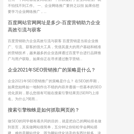
不怕找不到工作。 一、企业网络推广要持之以恒 如果你想
要学习企业网络推广，...
百度网站官网网址是多少-百度营销助力企业
高效引流与获客
百度营销助力企业高效引流与获客 百度营销是当前企业推
广、引流、获客的强大工具，凭借其庞大的用户基础和精准
的营销技术，越来越多的企业选择通过百度平台进行品牌推
广与用户获取。如果你正在寻求通过数字营销...
企业2021年SEO营销推广的策略是什么？
企业2021年SEO营销推广的策略是什么？ 在SEO的早期，
如果您始终如一地制作出不错的内容并遵循一些基本的SEO
优化原则，那么您很有可能在搜索引擎结果页(SERP)上排
名。为什么?简而...
搜索引擎蜘蛛是如何抓取网页的？
做SEO的同学都有着共同的目的，就是把自己的网站排名做
到首页，其实做网站很简单，五分钟让你轻松学会网站搭
建，难的是网站优化，因为网站优化涉及的东西比较多，这