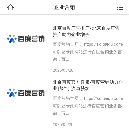


企业营销
北京百度广告推广- 北京百度广告
推广助力企业增长
百度营销官网： https://so.baidu.com/
可以登录此网站进行百度营销业务咨
询，百...
2025/08/28
北京百度官方客服-百度营销助力企
业精准引流与获客
百度营销官网： https://so.baidu.com/
可以登录此网站进行百度营销业务咨
询，百...
2025/08/28