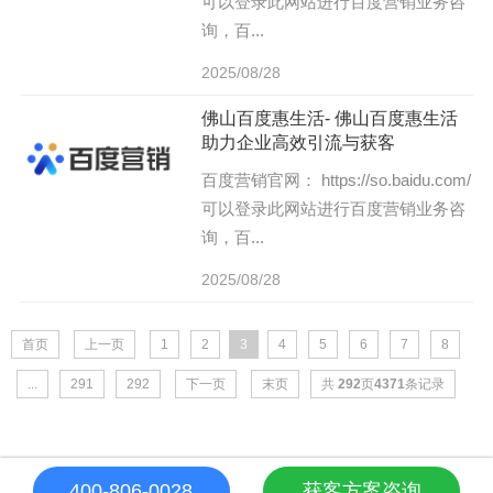
可以登录此网站进行百度营销业务咨
询，百...
2025/08/28
佛山百度惠生活- 佛山百度惠生活
助力企业高效引流与获客
百度营销官网： https://so.baidu.com/
可以登录此网站进行百度营销业务咨
询，百...
2025/08/28
首页
上一页
1
2
3
4
5
6
7
8
...
291
292
下一页
末页
共
292
页
4371
条记录
400-806-0028
获客方案咨询