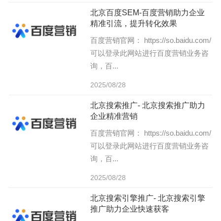
北京百度SEM-百度营销助力企业
精准引流，提升转化效果
百度营销官网： https://so.baidu.com/
可以登录此网站进行百度营销业务咨
询，百...
2025/08/28
北京搜索推广- 北京搜索推广助力
企业精准营销
百度营销官网： https://so.baidu.com/
可以登录此网站进行百度营销业务咨
询，百...
2025/08/28
北京搜索引擎推广- 北京搜索引擎
推广助力企业快速获客