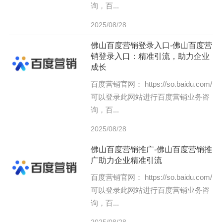
询，百...
2025/08/28
佛山百度营销登录入口-佛山百度营
销登录入口：精准引流，助力企业
成长
百度营销官网： https://so.baidu.com/
可以登录此网站进行百度营销业务咨
询，百...
2025/08/28
佛山百度营销推广-佛山百度营销推
广助力企业精准引流
百度营销官网： https://so.baidu.com/
可以登录此网站进行百度营销业务咨
询，百...
2025/08/28