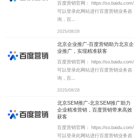
百度营销官网： https://so.baidu.com/
可以登录此网站进行百度营销业务咨
询，百...
2025/08/28
北京企业推广-百度营销助力北京企
业推广，实现精准获客
百度营销官网： https://so.baidu.com/
可以登录此网站进行百度营销业务咨
询，百...
2025/08/28
北京SEM推广-北京SEM推广助力
企业精准营销，百度营销带来高效
获客
百度营销官网： https://so.baidu.com/
可以登录此网站进行百度营销业务咨