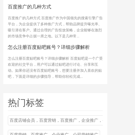
百度推广的几种方式
百度推广的几种方式 百度推广作为中国领先的搜索引擎广告
平台，为企业提供了多种推广方式，帮助品牌提升曝光率、
吸引潜在客户。通过合理的广告投放策略，企业能够在激烈
的市场竞争中占据一席之地。以下是几种常...
怎么注册百度贴吧账号？详细步骤解析
怎么注册百度贴吧账号？详细步骤解析 百度贴吧是一个广受
欢迎的社交平台，用户可以通过贴吧进行讨论、分享和互
动。如果你还没有百度贴吧账号，想要注册并加入喜欢的贴
吧，下面是详细的步骤指导，帮助你轻松完成...
热门标签
百度店铺会员，百度营销，百度推广，企业推广，公司营销推广
百度营销，百度推广，企业推广，公司营销推广