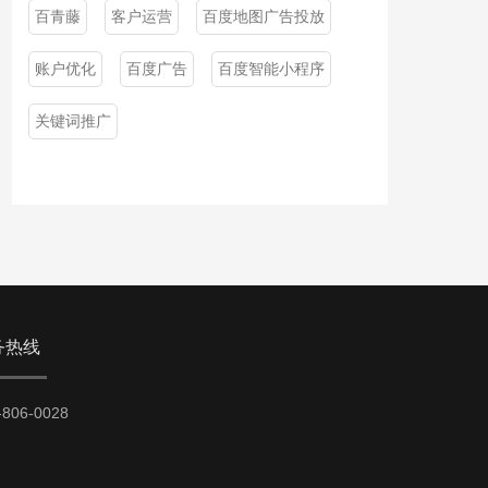
百青藤
客户运营
百度地图广告投放
账户优化
百度广告
百度智能小程序
关键词推广
务热线
-806-0028