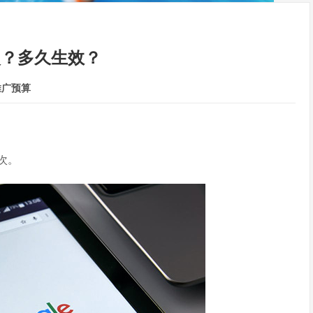
次？多久生效？
推广预算
次。