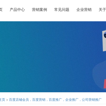
页
产品中心
营销案例
常见问题
企业营销
关
主页
>
百度店铺会员，百度营销，百度推广，企业推广，公司营销推广