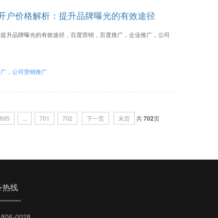
开户价格解析：提升品牌曝光的有效途径
：提升品牌曝光的有效途径，百度营销，百度推广，企业推广，公司
推广，公司营销推广
695
...
701
702
下一页
末页
共
702
页
务热线
-806-0028