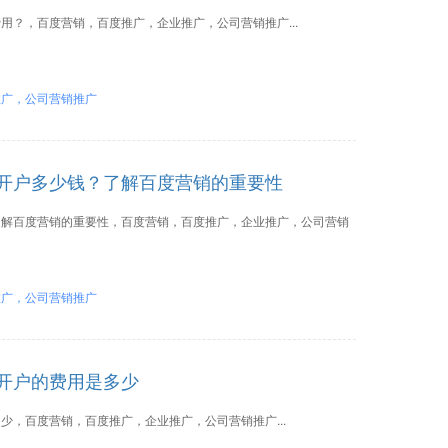
用？，百度营销，百度推广，企业推广，公司营销推广...
推广，公司营销推广
开户多少钱？了解百度营销的重要性
了解百度营销的重要性，百度营销，百度推广，企业推广，公司营销
推广，公司营销推广
开户的费用是多少
少，百度营销，百度推广，企业推广，公司营销推广...