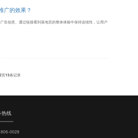
推广的效果？
击广告创意、通过链接看到落地页的整体体验中保持连续性，让用户
2
页
13
条记录
务热线
-806-0028