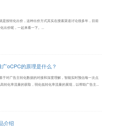
ick)从字面理解就是按转化出价，这种出价方式其实在搜索渠道讨论很多年，目前
出价呢，一起来看一下。...
推广oCPC的原理是什么？
系统基于对广告主转化数据的对接和深度理解，智能实时预估每一次点
高转化率流量的获取，弱化低转化率流量的展现，以帮助广告主...
品介绍