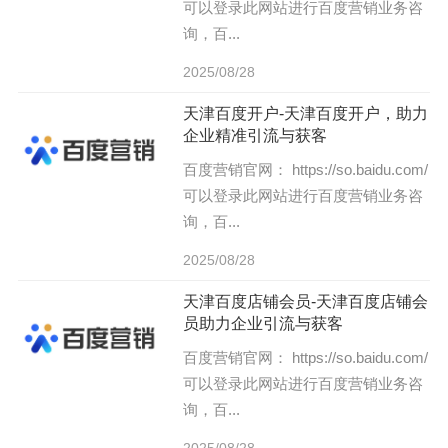
可以登录此网站进行百度营销业务咨
询，百...
2025/08/28
天津百度开户-天津百度开户，助力
企业精准引流与获客
百度营销官网： https://so.baidu.com/
可以登录此网站进行百度营销业务咨
询，百...
2025/08/28
天津百度店铺会员-天津百度店铺会
员助力企业引流与获客
百度营销官网： https://so.baidu.com/
可以登录此网站进行百度营销业务咨
询，百...
2025/08/28