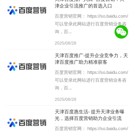
津企业引流推广的首选入口
百度营销官网： https://so.baidu.com/
可以登录此网站进行百度营销业务咨
询，百...
2025/08/28
天津百度推广-提升企业竞争力，天
津百度推广助力精准获客
百度营销官网： https://so.baidu.com/
可以登录此网站进行百度营销业务咨
询，百...
2025/08/28
天津百度惠生活- 提升天津业务曝
光，选择百度营销助力企业引流
百度营销官网： https://so.baidu.com/