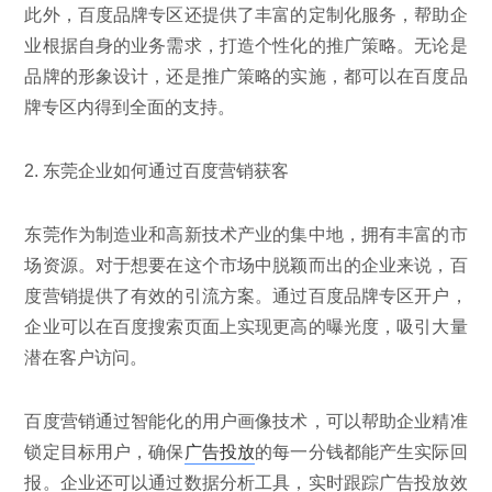
此外，百度品牌专区还提供了丰富的定制化服务，帮助企
业根据自身的业务需求，打造个性化的推广策略。无论是
品牌的形象设计，还是推广策略的实施，都可以在百度品
牌专区内得到全面的支持。
2. 东莞企业如何通过百度营销获客
东莞作为制造业和高新技术产业的集中地，拥有丰富的市
场资源。对于想要在这个市场中脱颖而出的企业来说，百
度营销提供了有效的引流方案。通过百度品牌专区开户，
企业可以在百度搜索页面上实现更高的曝光度，吸引大量
潜在客户访问。
百度营销通过智能化的用户画像技术，可以帮助企业精准
锁定目标用户，确保
广告投放
的每一分钱都能产生实际回
报。企业还可以通过数据分析工具，实时跟踪广告投放效