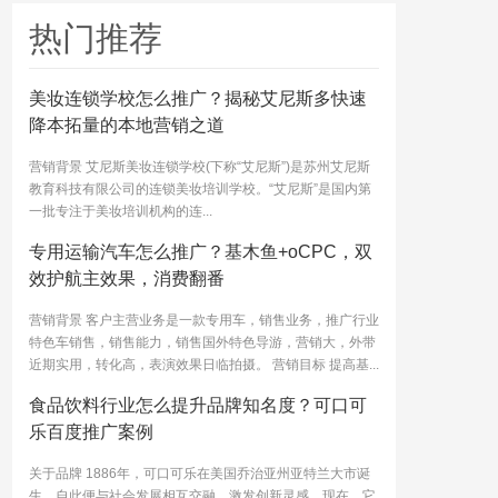
热门推荐
美妆连锁学校怎么推广？揭秘艾尼斯多快速
降本拓量的本地营销之道
营销背景 艾尼斯美妆连锁学校(下称“艾尼斯”)是苏州艾尼斯
教育科技有限公司的连锁美妆培训学校。“艾尼斯”是国内第
一批专注于美妆培训机构的连...
专用运输汽车怎么推广？基木鱼+oCPC，双
效护航主效果，消费翻番
营销背景 客户主营业务是一款专用车，销售业务，推广行业
特色车销售，销售能力，销售国外特色导游，营销大，外带
近期实用，转化高，表演效果日临拍摄。 营销目标 提高基...
食品饮料行业怎么提升品牌知名度？可口可
乐百度推广案例
关于品牌 1886年，可口可乐在美国乔治亚州亚特兰大市诞
生，自此便与社会发展相互交融，激发创新灵感。现在，它